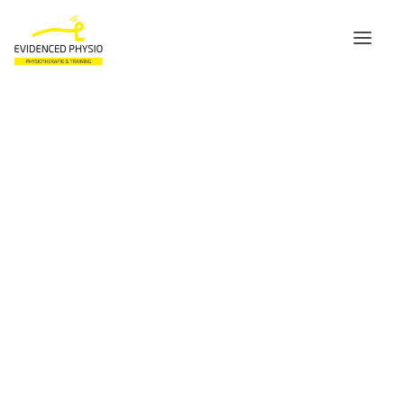
Praxis Schwabing
Team Schwabing
Marco Egly
Kilian
Johannes
Jan
Felix
Leonie
I
h
r
T
h
e
r
a
p
e
u
t
,
I
h
r
T
r
a
i
n
e
r
,
Linda
Lucie
I
h
r
W
e
g
Praxis FFB
z
u
G
e
s
u
n
d
h
e
i
t
u
n
d
F
i
t
n
e
s
s
.
Team FFB
Marco Egly
Marc